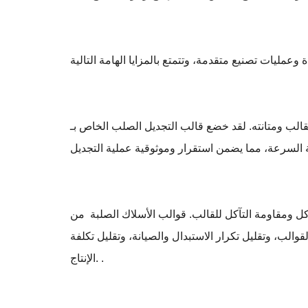
تجديل الصلب الخاص بـ Shen Litong إلى معالجة دقيقة ومراقبة صارمة للجودة لضمان أن
للقالب. قوالب الأسلاك الصلبة من Shen Litong مصنوعة من مواد سبائك
الب، وتقليل تكرار الاستبدال والصيانة، وتقليل تكلفة
الإنتاج. .