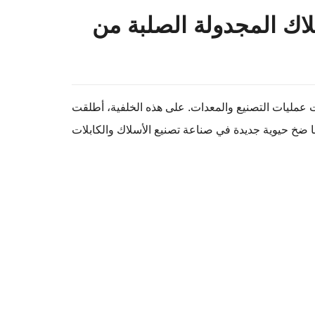
دات. على هذه الخلفية، أطلقت Shen Litong، بصفتها الشركة الرائدة