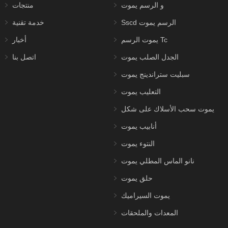
و الرسم يموت
منتجات
Sscd الرسم يموت
خدمة تقنية
يموت الرسم Tc
أخبار
الجدل الصلب يموت
اتصل بنا
سبليت ستراندينج يموت
التعليب يموت
يموت سحب الأسلاك على شكل
أنابيب يموت
النتوء يموت
نانو الماس المطلي يموت
حلق يموت
يموت السيراميك
المعدات والملحقات