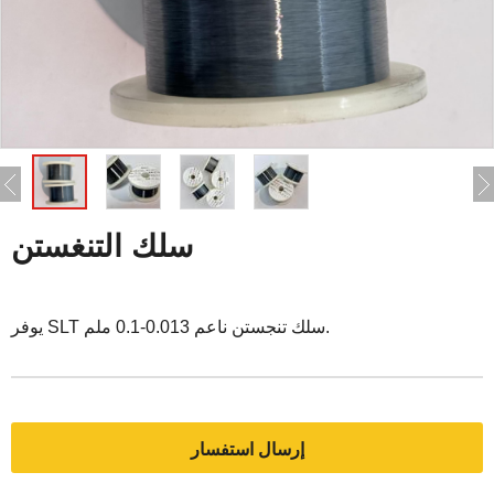
سلك التنغستن
يوفر SLT سلك تنجستن ناعم 0.013-0.1 ملم.
إرسال استفسار